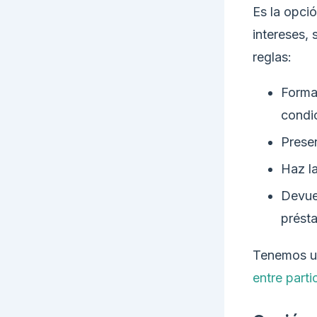
Es la opci
intereses,
reglas:
Formal
condi
Prese
Haz la
Devue
prést
Tenemos u
entre part