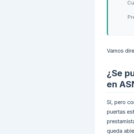
Cu
Pr
Vamos dire
¿Se pu
en AS
Sí, pero c
puertas es
prestamist
queda abie