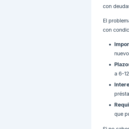
con deudas
El problem
con condic
Impor
nuevos
Plazo
a 6-1
Inter
prést
Requi
que pu
Si no sabe