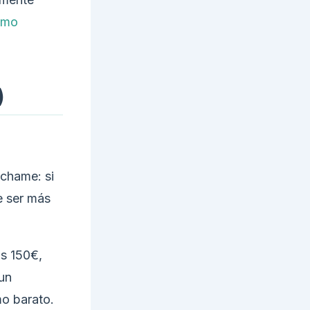
ómo
)
úchame: si
 ser más
os 150€,
 un
o barato.