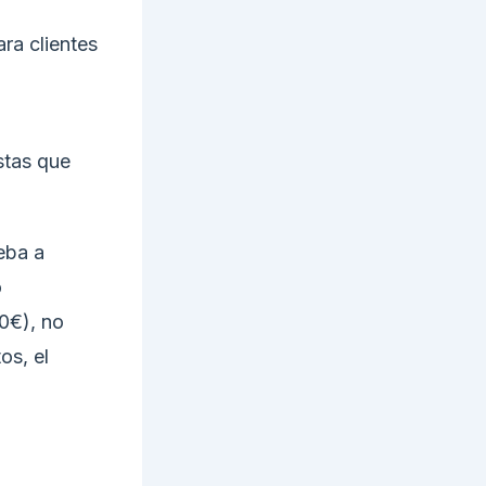
ra clientes
stas que
eba a
o
0€), no
os, el