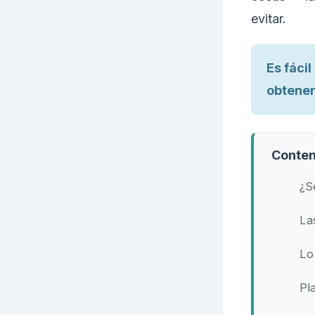
evitar.
Es fáci
obtener
Conten
¿S
La
Lo
Pl