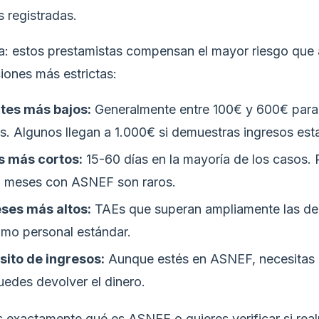
 registradas.
a: estos prestamistas compensan el mayor riesgo qu
iones más estrictas:
tes más bajos:
Generalmente entre 100€ y 600€ para 
. Algunos llegan a 1.000€ si demuestras ingresos est
s más cortos:
15-60 días en la mayoría de los casos.
2 meses con ASNEF son raros.
eses más altos:
TAEs que superan ampliamente las de
amo personal estándar.
sito de ingresos:
Aunque estés en ASNEF, necesitas
edes devolver el dinero.
s exactamente qué es ASNEF o quieres verificar si rea