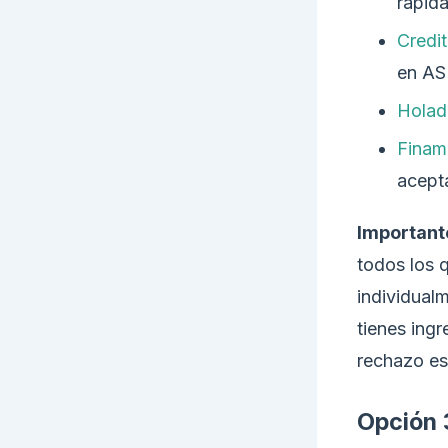
rápida
Credi
en AS
Holad
Finam
acepta
Important
todos los 
individual
tienes ingr
rechazo es
Opción 