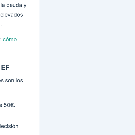
la deuda y
s elevados
.
a:
cómo
NEF
s son los
e 50€.
decisión