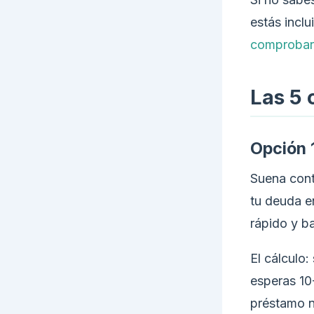
estás inclu
comprobarl
Las 5 
Opción 
Suena cont
tu deuda 
rápido y b
El cálculo
esperas 10-
préstamo n