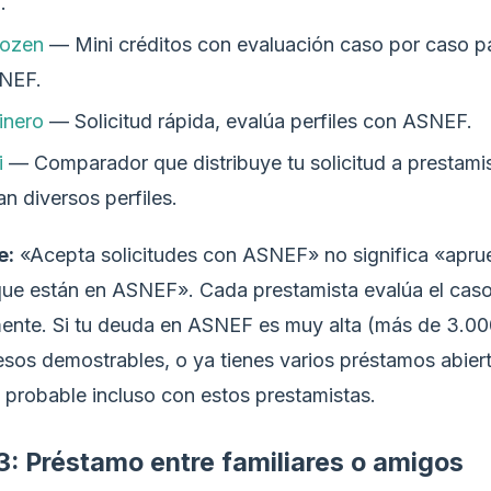
.
tozen
— Mini créditos con evaluación caso por caso pa
NEF.
inero
— Solicitud rápida, evalúa perfiles con ASNEF.
i
— Comparador que distribuye tu solicitud a prestami
n diversos perfiles.
e:
«Acepta solicitudes con ASNEF» no significa «apru
que están en ASNEF». Cada prestamista evalúa el cas
mente. Si tu deuda en ASNEF es muy alta (más de 3.00
esos demostrables, o ya tienes varios préstamos abiert
 probable incluso con estos prestamistas.
3: Préstamo entre familiares o amigos