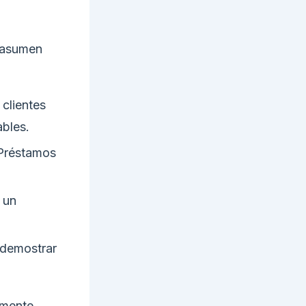
e asumen
clientes
ables.
 Préstamos
 un
 demostrar
lmente