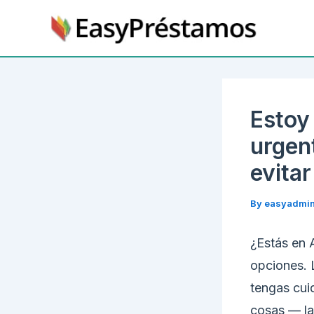
Skip
to
content
Estoy
urgen
evitar
By
easyadmi
¿Estás en 
opciones. 
tengas cui
cosas — la