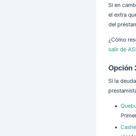
Si en camb
el extra q
del présta
¿Cómo reso
salir de A
Opción 
Si la deud
prestamist
Queb
Primer
Cash