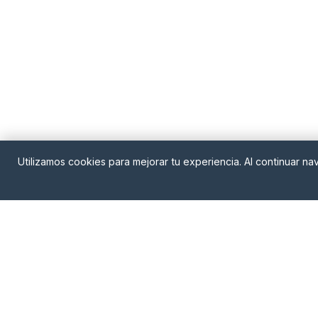
Utilizamos cookies para mejorar tu experiencia. Al continuar 
EasyPrestamos
Comparador de prestamos online en Espana.
ayudamos a encontrar el credito que mejor 
a tus necesidades, comparando las mejores 
del mercado.