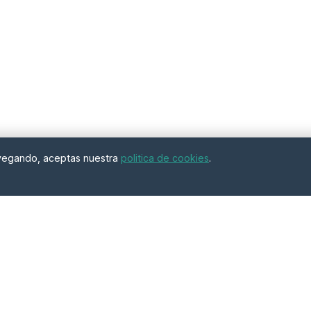
navegando, aceptas nuestra
politica de cookies
.
Enlaces
Informacion
 Te
Inicio
Sobre Nosotros
se adapte
Comparador
Prestamos Urge
ofertas
Blog
Testimonios