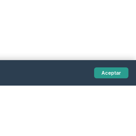
Aceptar
Legal
Politica de Privacidad
ntes
Aviso Legal
Politica de Cookies