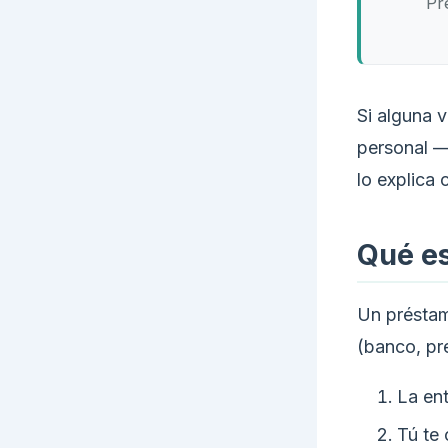
Pr
Si alguna 
personal — 
lo explica 
Qué es
Un préstam
(banco, pre
La ent
Tú te