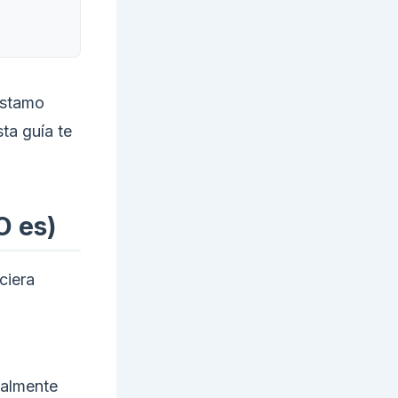
éstamo
ta guía te
O es)
ciera
malmente