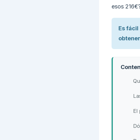
esos 216€?
Es fáci
obtener
Conten
Qu
La
El
Dó