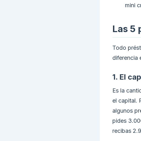
mini c
Las 5 
Todo prést
diferencia 
1. El ca
Es la cant
el capital
algunos pr
pides 3.00
recibas 2.