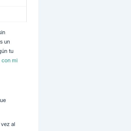
sin
Es un
gún tu
 con mi
que
 vez al