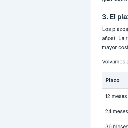
3. El pl
Los plazos
años). La 
mayor cost
Volvamos a
Plazo
12 meses
24 meses
36 mese