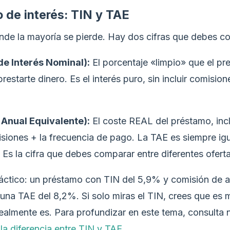
po de interés: TIN y TAE
nde la mayoría se pierde. Hay dos cifras que debes c
de Interés Nominal):
El porcentaje «limpio» que el pr
restarte dinero. Es el interés puro, sin incluir comision
 Anual Equivalente):
El coste REAL del préstamo, inc
siones + la frecuencia de pago. La TAE es siempre ig
 Es la cifra que debes comparar entre diferentes oferta
áctico: un préstamo con TIN del 5,9% y comisión de a
 una TAE del 8,2%. Si solo miras el TIN, crees que es 
realmente es. Para profundizar en este tema, consulta 
e
la diferencia entre TIN y TAE
.