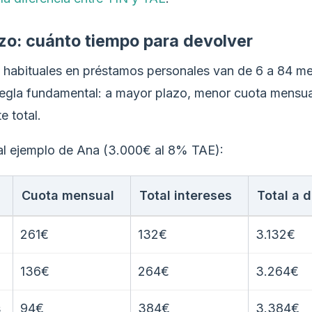
azo: cuánto tiempo para devolver
 habituales en préstamos personales van de 6 a 84 me
regla fundamental: a mayor plazo, menor cuota mens
e total.
l ejemplo de Ana (3.000€ al 8% TAE):
Cuota mensual
Total intereses
Total a 
261€
132€
3.132€
136€
264€
3.264€
s
94€
384€
3.384€