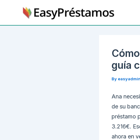
Skip
to
content
Cómo 
guía 
By
easyadmi
Ana necesi
de su banco
préstamo p
3.216€. Es
ahora en v