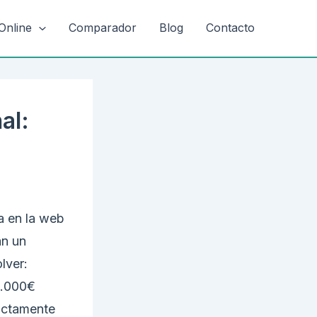
Online
Comparador
Blog
Contacto
al:
a en la web
an un
lver:
3.000€
actamente