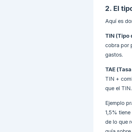
2. El ti
Aquí es do
TIN (Tipo 
cobra por p
gastos.
TAE (Tasa
TIN + comi
que el TIN.
Ejemplo pr
1,5% tiene
de lo que 
guía sobr