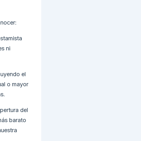
onocer:
estamista
es ni
luyendo el
ual o mayor
s.
pertura del
más barato
nuestra