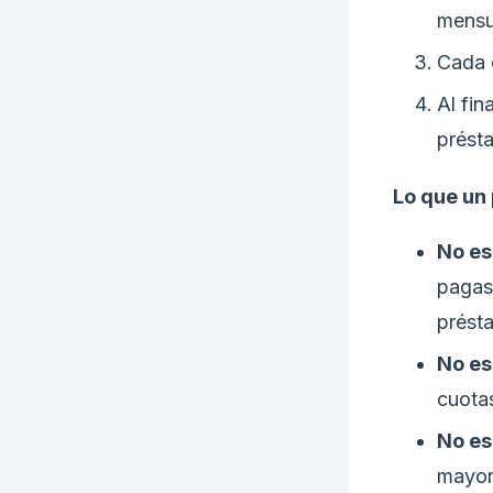
mensu
Cada c
Al fin
prést
Lo que un
No es
pagas,
prést
No es
cuotas
No es
mayor