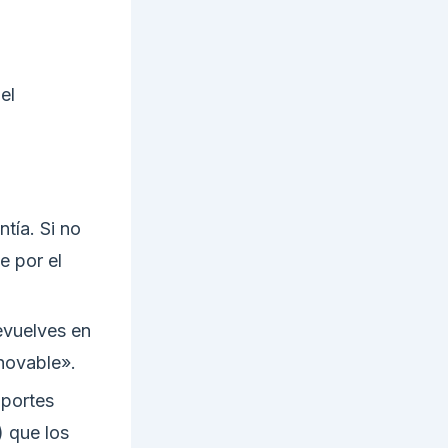
el
tía. Si no
e por el
evuelves en
novable».
portes
 que los