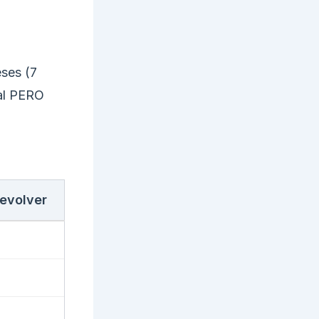
ses (7
ual PERO
devolver