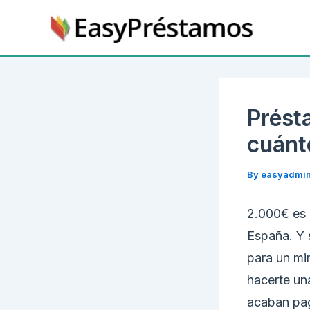
Skip
to
content
Prést
cuánt
By
easyadmi
2.000€ es 
España. Y 
para un mi
hacerte un
acaban pa