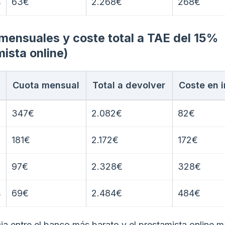
s
63€
2.268€
268€
mensuales y coste total a TAE del 15%
ista online)
Cuota mensual
Total a devolver
Coste en 
347€
2.082€
82€
181€
2.172€
172€
97€
2.328€
328€
s
69€
2.484€
484€
cia entre el banco más barato y el prestamista online 