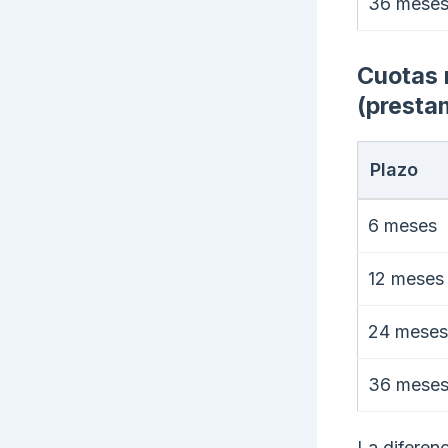
36 mese
Cuotas 
(prestam
Plazo
6 meses
12 meses
24 meses
36 mese
La diferen