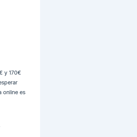
0€ y 170€
esperar
 online es
s