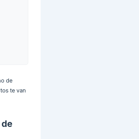
mo de
itos te van
 de