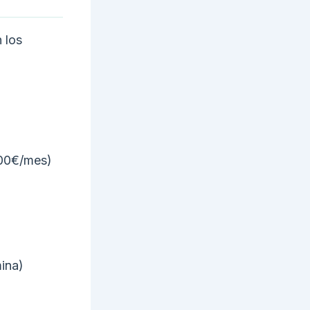
 los
000€/mes)
mina)