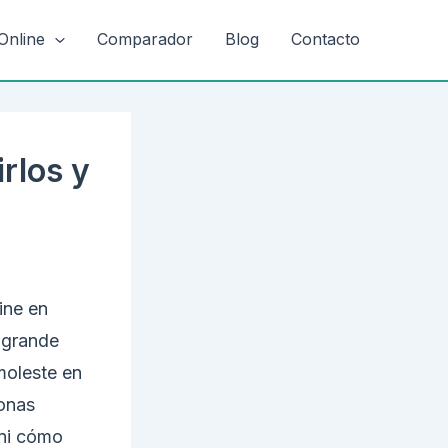
Online
Comparador
Blog
Contacto
rlos y
ine en
 grande
moleste en
sonas
ni cómo