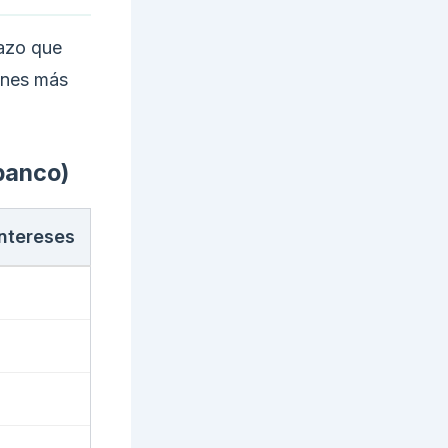
lazo que
iones más
banco)
intereses