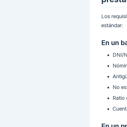
Los requisi
estándar:
En un b
DNI/N
Nómin
Antig
No es
Ratio
Cuenta
En un p