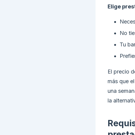
Elige pres
Neces
No tie
Tu ba
Prefie
El precio d
más que el
una semana
la alternat
Requis
prest