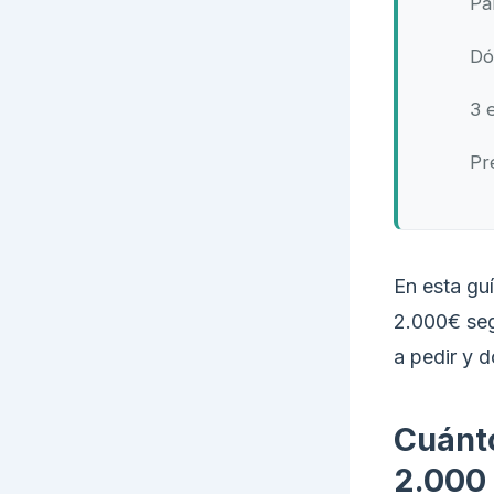
Pa
Dó
3 
Pr
En esta gu
2.000€ segú
a pedir y d
Cuánt
2.000