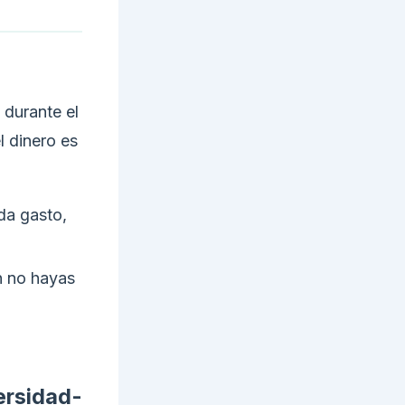
 durante el
l dinero es
ada gasto,
n no hayas
ersidad-