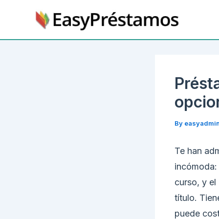
Skip
to
content
Prést
opcio
By
easyadmi
Te han adm
incómoda: 
curso, y e
título. Tie
puede costa