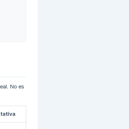
real. No es
ntativa