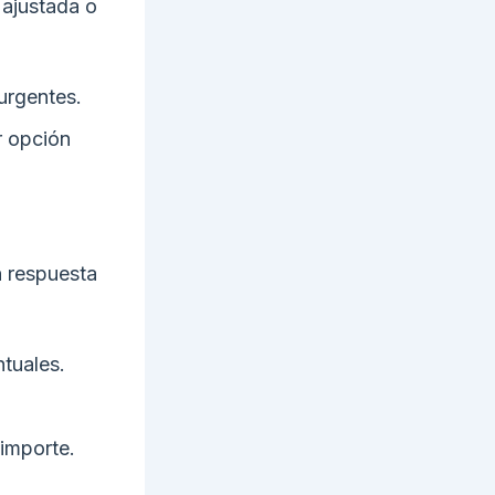
e ajustada o
 urgentes.
r opción
n respuesta
tuales.
importe.