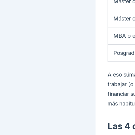
Máster o
Máster o
MBA o e
Posgrado
A eso súma
trabajar (o
financiar s
más habitua
Las 4 