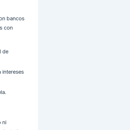
con bancos
es con
d de
 intereses
la.
 ni