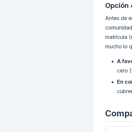
Opción 
Antes de en
comunidad 
matrícula 
mucho lo q
A fav
cero (
En co
cubren
Compar