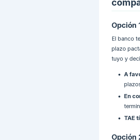
compa
Opción 
El banco t
plazo pacta
tuyo y dec
A fav
plazos
En co
termin
TAE t
Opción 