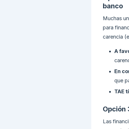
banco
Muchas uni
para finan
carencia (
A fav
carenc
En co
que p
TAE t
Opción 
Las financi