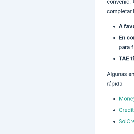
convenio. Ú
completar 
A fav
En co
para f
TAE t
Algunas en
rápida:
Mone
Credit
SolCr