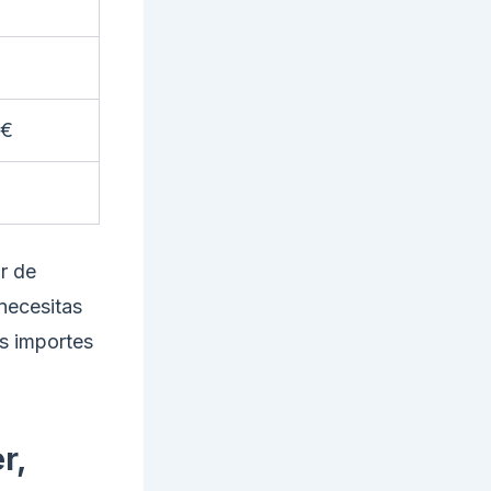
0€
r de
 necesitas
os importes
r,