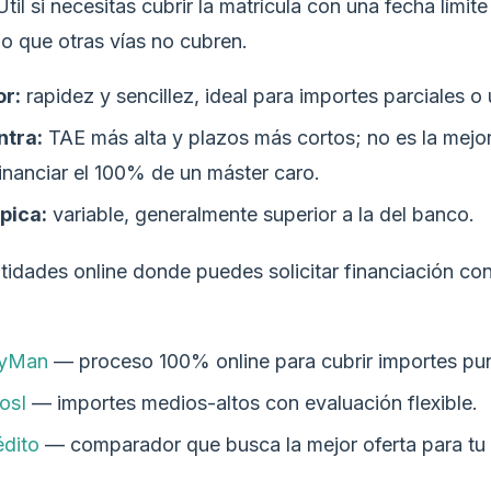
til si necesitas cubrir la matrícula con una fecha límit
lo que otras vías no cubren.
or:
rapidez y sencillez, ideal para importes parciales o
ntra:
TAE más alta y plazos más cortos; no es la mejo
inanciar el 100% de un máster caro.
ípica:
variable, generalmente superior a la del banco.
tidades online donde puedes solicitar financiación co
yMan
— proceso 100% online para cubrir importes pun
osI
— importes medios-altos con evaluación flexible.
édito
— comparador que busca la mejor oferta para tu 