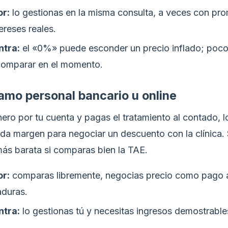
or:
lo gestionas en la misma consulta, a veces con pr
tereses reales.
ntra:
el «0%» puede esconder un precio inflado; poc
comparar en el momento.
tamo personal bancario u online
nero por tu cuenta y pagas el tratamiento al contado, 
da margen para negociar un descuento con la clínica. 
más barata si comparas bien la TAE.
or:
comparas libremente, negocias precio como pago a
aduras.
ntra:
lo gestionas tú y necesitas ingresos demostrable