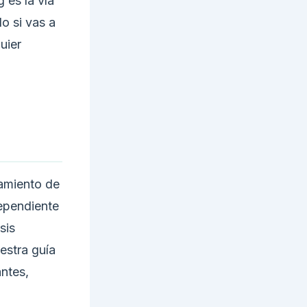
 es la vía
o si vas a
uier
tamiento de
dependiente
sis
estra guía
antes,