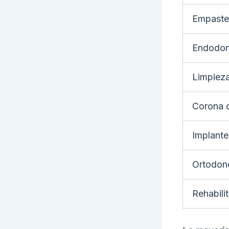
Empaste 
Endodonc
Limpieza
Corona 
Implante
Ortodonc
Rehabili