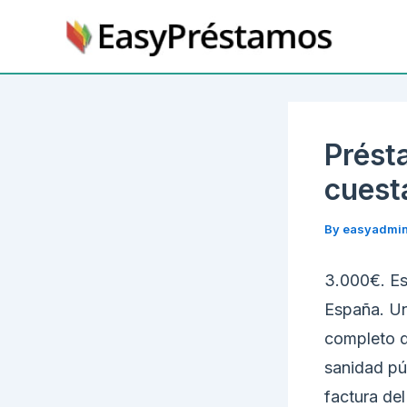
Skip
to
content
Prést
cuest
By
easyadmi
3.000€. Es
España. Un
completo d
sanidad pú
factura del