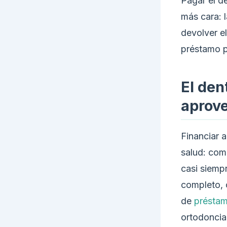
Pagar el de
más cara: 
devolver el
préstamo p
El den
aprov
Financiar a
salud: com
casi siempr
completo, c
de
préstam
ortodoncia