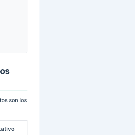
ros
tos son los
tativo