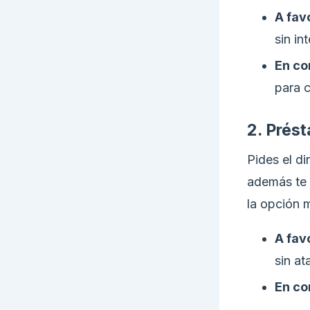
A fav
sin in
En co
para 
2. Prés
Pides el di
además te 
la opción 
A fav
sin at
En co