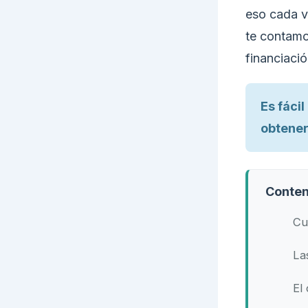
eso cada 
te contamo
financiació
Es fáci
obtener
Conten
Cu
La
El