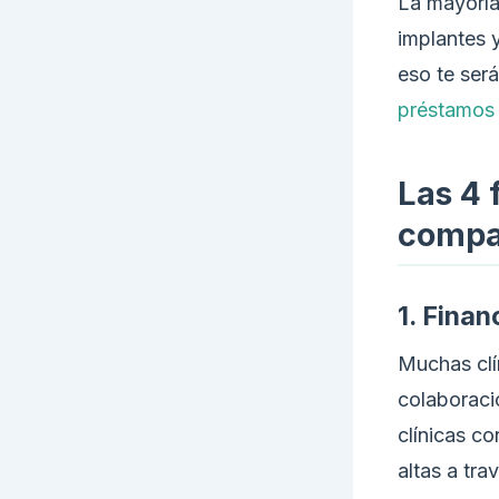
La mayoría
implantes 
eso te será
préstamos 
Las 4 
compa
1. Finan
Muchas clí
colaboraci
clínicas c
altas a tra