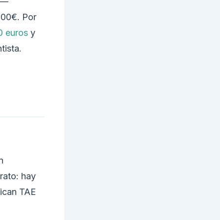
 —
000€. Por
0 euros
y
tista.
n
rato: hay
lican TAE