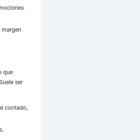
omociones
o margen
lo que
Suele ser
l contado,
s.